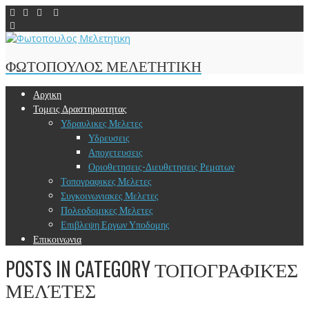
ΦΩΤΟΠΟΥΛΟΣ ΜΕΛΕΤΗΤΙΚΗ
Αρχικη
Τομεις Δραστηριοτητας
Υδραυλικες Μελετες
Υδρευσεις
Αποχετευσεις
Οριοθετησεις-Διευθετησεις Ρεματων
Τοπογραφικες Μελετες
Συγκοινωνιακες Μελετες
Πολεοδομικες Μελετες
Επιβλεψη Εργων Υποδομης
Επικοινωνια
POSTS IN CATEGORY
ΤΟΠΟΓΡΑΦΙΚΈΣ
ΜΕΛΈΤΕΣ