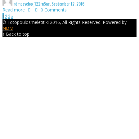
ndmdevelop_122rn5ac
,
September 12, 2016
Read more
0 Comments
1
2
3
»
© Fotopoulosmeletitiki 2016, All Rights Reserved. Powered by
NDM
↑ Back to top