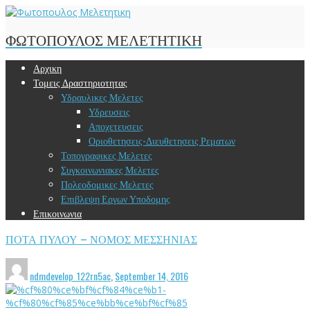
ΦΩΤΟΠΟΥΛΟΣ ΜΕΛΕΤΗΤΙΚΗ
Αρχικη
Τομεις Δραστηριοτητας
Υδραυλικες Μελετες
Υδρευσεις
Αποχετευσεις
Οριοθετησεις-Διευθετησεις Ρεματων
Τοπογραφικες Μελετες
Συγκοινωνιακες Μελετες
Πολεοδομικες Μελετες
Επιβλεψη Εργων Υποδομης
Επικοινωνια
ΠΟΤΑ ΠΥΛΟΥ – ΝΟΜΟΣ ΜΕΣΣΗΝΙΑΣ
ndmdevelop_122rn5ac
,
September 14, 2016