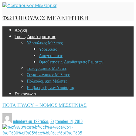
ΦΩΤΟΠΟΥΛΟΣ ΜΕΛΕΤΗΤΙΚΗ
Αρχικη
Τομεις Δραστηριοτητας
Υδραυλικες Μελετες
Υδρευσεις
Αποχετευσεις
Οριοθετησεις-Διευθετησεις Ρεματων
Τοπογραφικες Μελετες
Συγκοινωνιακες Μελετες
Πολεοδομικες Μελετες
Επιβλεψη Εργων Υποδομης
Επικοινωνια
ΠΟΤΑ ΠΥΛΟΥ – ΝΟΜΟΣ ΜΕΣΣΗΝΙΑΣ
ndmdevelop_122rn5ac
,
September 14, 2016